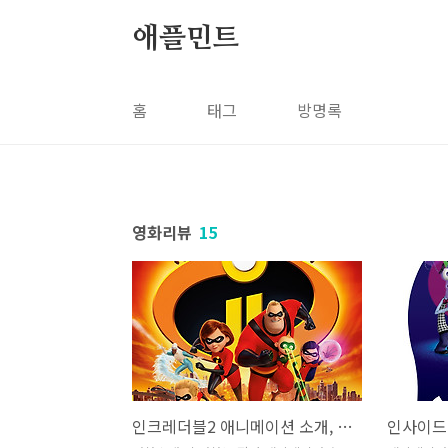
본문 바로가기
애플민트
홈
태그
방명록
영화리뷰
15
인크레더블2 애니메이션 소개, 줄거리, 평가