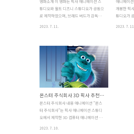
영화소개 이 영화는 픽사 애니메이션 스
애니메이션 
튜디오와 월트 디즈니 스튜디오가 공동으
개봉한 픽사
로 제작하였으며, 브래드 버드가 감독을
튜디오가 공
맡았습니다. 《인크레더블 2》는 슈퍼히
화는 감정
2023. 7. 11.
2023. 7. 11
어로 가족인 파레스 가족의 이야기를 다
상호 작용하
루고 있습니다. 영화의 줄거리는 《인크
공인 11세
레더블》에서 이어지며, 이번에는 헬렌
에서 다섯 
(엘라스티걸)이 액션에 나서고, 밥(미스터
를 다룹니다
인크레더블)은 가정의 주부로서의 역할을
분노, 혐오
맡습니다. 그러나 새로운 악당인 스크린
들이 라일
슬레이버가 나타나면서 가족들은 다시 모
감정을 이끌
험을 떠나야 합니다. 액션, 코미디, 가족
리의 기억을
적인 요소들을 조화롭게 담고 있으며, 시
서 어떤 선
몬스터 주식회사 3D 픽사 추천영화 내용과 후기
각적으로도 멋진 애니메이션을 선보입니
는 갈등을 
다. 《인크레더블 2》는 세계적으로 큰
들의 역할과
몬스터 주식회사 내용 애니메이션 "몬스
인기를 얻었으며, 많은 사람들에게 사랑
적인 변화를
터 주식회사"는 픽사 애니메이션 스튜디
받았습니다. 줄거리 영화는 첫 번째 영화
람들에게 공
오에서 제작한 3D 컴퓨터 애니메이션 영
에서 마지막 장면에서 남겨진 상황부터
린이와 성인
화입니다. 이 영화는 2001년에 처음 개봉
2023. 7. 10.
시작됩니다. 슈퍼히어로..
니다...
하여 큰 인기를 얻었으며, 3D 애니메이션