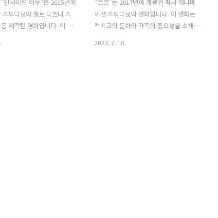
"인사이드 아웃"은 2015년에
"코코"는 2017년에 개봉된 픽사 애니메
 스튜디오와 월트 디즈니 스
이션 스튜디오의 영화입니다. 이 영화는
동 제작한 영화입니다. 이 영
멕시코의 문화와 가족의 중요성을 소재로
들이 인간의 머릿속에서 어떻게
한 이야기로, 영화 내내 멋진 음악과 감동
.
2023. 7. 10.
는지를 그린 작품으로, 주인
적인 이야기로 사랑받았습니다. 주인공인
 소녀 라일리와 그녀의 머릿속
12세 소년 미구엘의 이야기를 중심으로
가지 감정들이 펼치는 이야기
전개됩니다. 미구엘은 가족의 전통에 반
. 이 작품에서는 기쁨, 슬픔,
대해 음악을 좋아하지만, 그의 가족은 음
, 공포라는 다섯 가지 주요 감정
악을 금지하고 있습니다. 어느 날, 미구엘
리의 머릿속에서 그녀의 생활과
이 인디오라는 음악가를 모시고 있는 사
어 나갑니다. 감정들은 라일
진을 발견하고, 그는 인디오가 자신의 조
 관리하고, 일상적인 상황에
부모인 에르네스트로라는 유명한 음악가
택을 하는지 영향을 주며, 때로
일 것이라고 생각합니다. 미구엘은 에르
겪기도 합니다. 이 작품은 감정
네스트로의 자리를 찾아가기 위해 데드랜
 중요성을 통해 성장과 감정
드(죽은 세계)로 향하게 되는데, 거기서
 그린다는 측면에서 많은 사
그는 자신의 가족과 조상들과의 만남과
감과 영감을 주었습니다. 어
가족의 중요성을 깨닫게 됩니다. 영화는
 모두를 대상으로 한 영화입
멕시코의 전통과 문화를 아름답게 그려내
었으며, 죽..