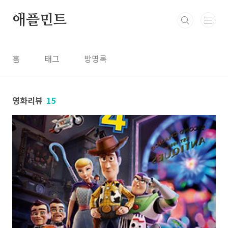
본문 바로가기
애플민트
홈
태그
방명록
영화리뷰
15