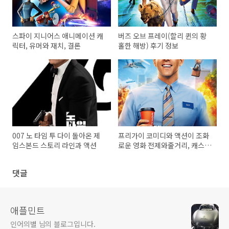
스파이 지니어스 애니메이션 캐
버즈 오브 프레이(할리 퀸의 황
릭터, 유머와 재치, 결론
홀한 해방) 후기 정보
007 노 타임 투 다이 돌아온 제
프리가이 코미디와 액션이 조화
임스본드 스토리 라인과 액션
로운 영화 전제와줄거리, 캐스
팅, 흥행
댓글
애플민트
인어의별 님의 블로그입니다.