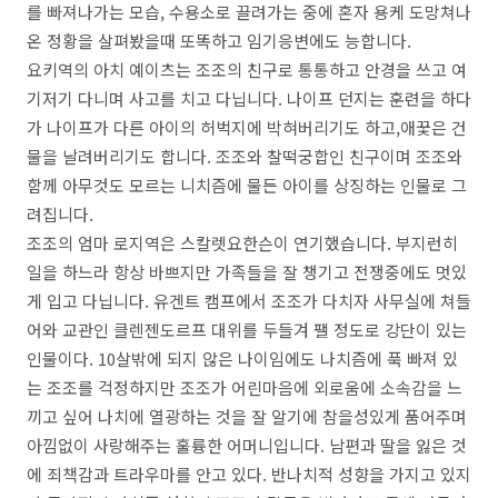
를 빠져나가는 모습, 수용소로 끌려가는 중에 혼자 용케 도망쳐나
온 정황을 살펴봤을때 또똑하고 임기응변에도 능합니다.
요키역의 아치 예이츠는 조조의 친구로 통통하고 안경을 쓰고 여
기저기 다니며 사고를 치고 다닙니다. 나이프 던지는 훈련을 하다
가 나이프가 다른 아이의 허벅지에 박혀버리기도 하고,애꿏은 건
물을 날려버리기도 합니다. 조조와 찰떡궁합인 친구이며 조조와
함께 아무것도 모르는 니치즘에 물든 아이를 상징하는 인물로 그
려집니다.
조조의 엄마 로지역은 스칼렛요한슨이 연기했습니다. 부지런히
일을 하느라 항상 바쁘지만 가족들을 잘 챙기고 전쟁중에도 멋있
게 입고 다닙니다. 유겐트 캠프에서 조조가 다치자 사무실에 쳐들
어와 교관인 클렌젠도르프 대위를 두들겨 팰 정도로 강단이 있는
인물이다. 10살밖에 되지 않은 나이임에도 나치즘에 푹 빠져 있
는 조조를 걱정하지만 조조가 어린마음에 외로움에 소속감을 느
끼고 싶어 나치에 열광하는 것을 잘 알기에 참을성있게 품어주며
아낌없이 사랑해주는 훌륭한 어머니입니다. 남편과 딸을 잃은 것
에 죄책감과 트라우마를 안고 있다. 반나치적 성향을 가지고 있지