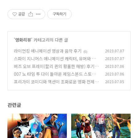
공감
구독하기
'
영화리뷰
' 카테고리의 다른 글
라이언킹 애니메이션 영상과 음악 후기
2023.07.07
(0)
스파이 지니어스 애니메이션 캐릭터, 유머와 재
2023.07.07
치, 결론
버즈 오브 프레이(할리 퀸의 황홀한 해방) 후기 정
2023.07.06
(0)
보
007 노 타임 투 다이 돌아온 제임스본드 스토리
2023.07.06
(0)
라인과 액션
프리가이 코미디와 액션이 조화로운 영화 전제와
2023.07.05
(0)
줄거리, 캐스팅, 흥행
(0)
관련글