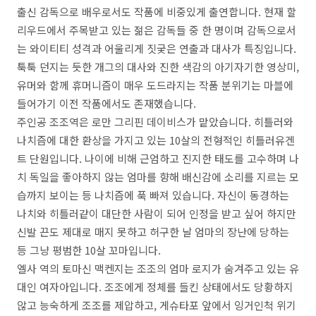
출신 감독으로 배우로서도 작품에 비중있게 출연합니다. 현재 할
리우드에서 주목받고 있는 젊은 감독들 중 한 명이며 감독으로서
는 와이티티 성격과 어울리게 짓궂은 연출과 대사가 특징입니다.
툭툭 던지는 듯한 개그의 대사와 진한 색감의 아기자기한 영상미,
유머와 함께 휴머니즘이 매우 도드라지는 작품 분위기는 마블에
들어가기 이전 작품에서도 존재했습니다.
주인공 조조역은 로만 그리핀 데이비스가 맡았습니다. 히틀러와
나치즘에 대한 환상을 가지고 있는 10살의 전형적인 히틀러유겐
트 단원입니다. 나이에 비해 근엄하고 진지한 태도를 고수하며 나
치 독일을 좋아하지 않는 엄마를 향해 배신감에 소리를 지르는 모
습까지 보이는 등 나치즘에 푹 빠져 있습니다. 자신이 동경하는
나치와 히틀러같이 대단한 사람이 되어 인정을 받고 싶어 하지만
신발 끈도 제대로 매지 못하고 허구한 날 엄마의 장난에 당하는
등 그냥 평범한 10살 꼬마입니다.
엘사 역의 토마신 맥켄지는 조조의 엄마 로지가 숨겨주고 있는 유
대인 여자아입니다. 조조에게 정체를 들킨 상태에서도 당황하지
않고 능숙하게 조조를 제압하고, 게슈타포 앞에서 잉거인척 위기