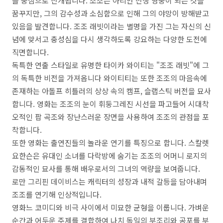
를 중심으로 전개됩니다. 조조는 아리안 전쟁 영웅이 되는 것을
꿈꾸지만, 그의 감수성과 소심함으로 인해 그의 야망이 방해받고
있음을 발견합니다. 조조 래빗이라는 별명을 가진 그는 자신의 신
념에 맞서고 충성심을 다시 생각하도록 강요하는 다양한 도전에
직면합니다.
독특한 연출 스타일로 유명한 타이카 와이티는 "조조 래빗"에 그
의 독특한 비전을 가져옵니다 와이티티는 또한 조조의 마음속에
존재하는 아돌프 히틀러의 상상 속의 캠프, 슬랩스틱 버전을 묘사
합니다. 영화는 조조의 눈이 휘둥그레진 시선을 파고들어 시대착
오적인 팝 곡조와 장난스러운 장면을 사용하여 조조의 관점을 포
착합니다.
또한 영화는 출연진들의 놀라운 연기를 특징으로 합니다. 스칼렛
요한슨은 유대인 소녀를 다락방에 숨기는 조조의 어머니 로지의
감동적인 묘사를 통해 배우로서의 그녀의 역량을 보여줍니다.
로만 그리핀 데이비스는 캐릭터의 성장과 내적 갈등을 담아내며
조조를 연기해 인상적입니다.
영화느 코미디와 비극 사이에서 미묘한 균형을 이룹니다. 가벼운
순간과 어두운 주제를 결합하여 나치 독일의 부조리와 공포를 부