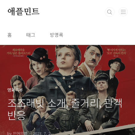
본문 바로가기
애플민트
홈
태그
방명록
영화리뷰
조조래빗 소개, 줄거리, 관객
반응
by 인어의별
2023. 7. 2.