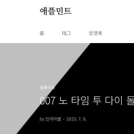
본문 바로가기
애플민트
홈
태그
방명록
영화리뷰
007 노 타임 투 다이
by 인어의별
2023. 7. 6.