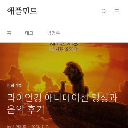
본문 바로가기
애플민트
홈
태그
방명록
영화리뷰
라이언킹 애니메이션 영상과
음악 후기
by 인어의별
2023. 7. 7.