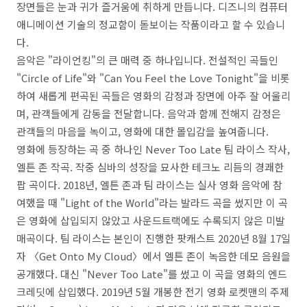
장면들은 눈과 귀가 즐거움에 취하게 만듭니다. 디즈니의 컴퓨터
애니메이션 기술의 정교함이 돋보이는 작품이라고 할 수 있습니
다.
음악은 "라이언킹"의 큰 매력 중 하나입니다. 전설적인 곡들인
"Circle of Life"와 "Can You Feel the Love Tonight"을 비롯
하여 새롭게 편곡된 곡들은 영화의 감정과 장면에 아주 잘 어울리
며, 관객들에게 감동을 전달합니다. 음악과 함께 전해지 감정은
관객들의 마음을 녹이고, 영화에 대한 몰입감을 높여줍니다.
영화에 등장하는 곡 중 하나인 Never Too Late 팀 라이스 작사,
엘튼 존 작곡. 작중 심바의 성장을 묘사한 테크노 리듬의 경쾌한
팝 곡이다. 2018년, 엘튼 존과 팀 라이스는 실사 영화 음악에 참
여했을 때 "Light of the World"라는 발라드 곡을 썼지만 이 곡
은 영화에 삽입되지 않았고 사운드트랙에도 수록되지 않은 미발
매곡이다. 팀 라이스는 본인이 진행한 팟캐스트 2020년 8월 17일
자 〈Get Onto My Cloud〉에서 엘튼 존이 녹음한 데모 음원을
공개했다. 대신 "Never Too Late"를 썼고 이 곡을 영화의 엔드
크레딧에 삽입했다. 2019년 5월 개봉한 전기 영화 로켓맨의 주제