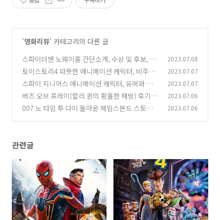
공감
구독하기
'
영화리뷰
' 카테고리의 다른 글
스파이더맨 노웨이홈 간단소개, 수상 및 후보, 기
2023.07.08
타정보
토이스토리4 따뜻한 애니메이션 캐릭터, 비주얼,
2023.07.07
(0)
스토리
스파이 지니어스 애니메이션 캐릭터, 유머와 재
2023.07.07
(0)
치, 결론
버즈 오브 프레이(할리 퀸의 황홀한 해방) 후기 정
2023.07.06
(0)
보
007 노 타임 투 다이 돌아온 제임스본드 스토리
2023.07.06
(0)
라인과 액션
(0)
관련글