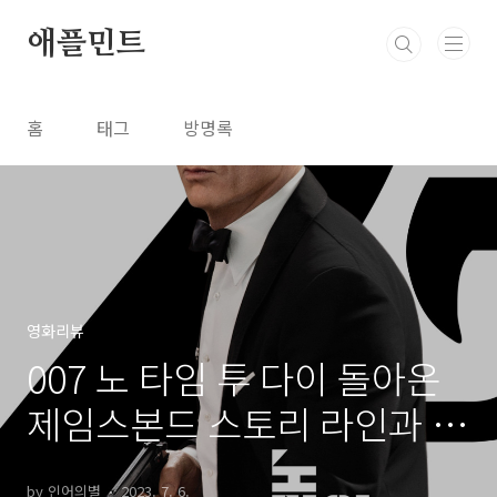
본문 바로가기
애플민트
홈
태그
방명록
영화리뷰
007 노 타임 투 다이 돌아온
제임스본드 스토리 라인과 액
션
by 인어의별
2023. 7. 6.