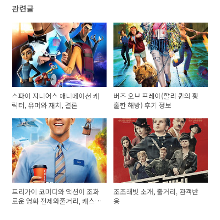
관련글
스파이 지니어스 애니메이션 캐
버즈 오브 프레이(할리 퀸의 황
릭터, 유머와 재치, 결론
홀한 해방) 후기 정보
프리가이 코미디와 액션이 조화
조조래빗 소개, 줄거리, 관객반
로운 영화 전제와줄거리, 캐스
응
팅, 흥행