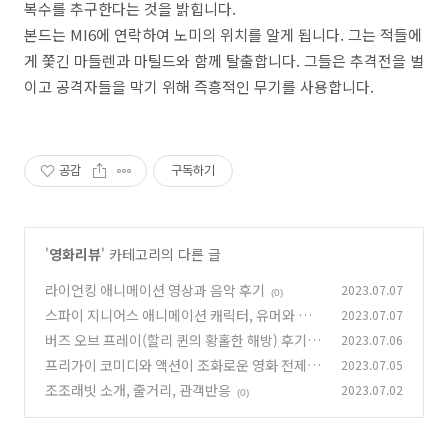
복수를 추구한다는 것을 밝힙니다.
본드는 MI6에 연락하여 노미의 위치를 알게 됩니다. 그는 적들에
게 쫓긴 마들렌과 마틸드와 함께 탈출합니다. 그들은 추격전을 벌
이고 공격자들을 막기 위해 즉흥적인 무기를 사용합니다.
공감
구독하기
'
영화리뷰
' 카테고리의 다른 글
라이언킹 애니메이션 영상과 음악 후기
2023.07.07
(0)
스파이 지니어스 애니메이션 캐릭터, 유머와 재
2023.07.07
치, 결론
버즈 오브 프레이(할리 퀸의 황홀한 해방) 후기 정
2023.07.06
(0)
보
프리가이 코미디와 액션이 조화로운 영화 전제와
2023.07.05
(0)
줄거리, 캐스팅, 흥행
조조래빗 소개, 줄거리, 관객반응
2023.07.02
(0)
(0)