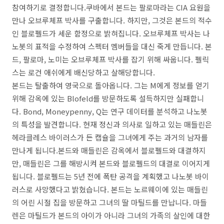
참여하기로 결정합니다.쿠바에서 본드는 팔로마라는 CIA 요원을
만나 오브루체프 박사를 구출합니다. 하지만, 그것은 본드의 적수
인 블로펠드가 세운 함정으로 밝혀집니다. 오브루체프 박사는 나
노봇의 표적을 수정하여 스펙터 멤버들을 대신 죽게 만듭니다. 본
드, 팔로마, 노미는 오브루체프 박사를 잡기 위해 싸웁니다. 펠릭
스는 로건 애쉬에게 배신당하고 살해당합니다.
본드는 탈출하여 영국으로 돌아옵니다. 그는 M에게 정보를 얻기
위해 감옥에 있는 Blofeld를 방문하도록 설득하지만 실패합니
다. Bond, Moneypenny, Q는 연구 데이터를 분석하고 나노봇
의 특성을 발견합니다. 현재 정신과 의사로 일하고 있는 매들린은
헤라클레스 바이러스가 든 캡슐을 그녀에게 주는 과거의 남자를
만나게 됩니다.본드와 매들린은 감옥에서 블로펠드와 대결하지
만, 매들린은 그를 해방시켜 본드와 블로펠드의 대결로 이어지게
됩니다. 블로펠드는 5년 전에 폭탄 공격을 계획했고 나노봇 바이
러스로 사망했다고 밝혔습니다. 본드는 노르웨이에 있는 매들린
의 어린 시절 집을 방문하고 그녀의 딸 마틸드를 만납니다. 마들
렌은 마틸드가 본드의 아이가 아니라 그녀의 가족의 살인에 대한