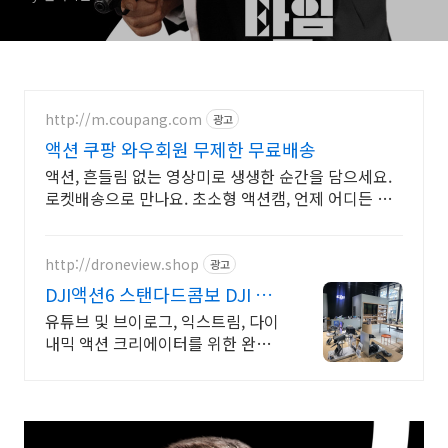
http://m.coupang.com
광고
액션 쿠팡 와우회원 무제한 무료배송
액션, 흔들림 없는 영상미로 생생한 순간을 담으세요.
로켓배송으로 만나요. 초소형 액션캠, 언제 어디든 가
볍게 휴대하며 특별한 영상을 기록하세요.
http://droneview.shop
광고
DJI액션6 스탠다드콤보 DJI 정
품 판매점
유튜브 및 브이로그, 익스트림, 다이
내믹 액션 크리에이터를 위한 완벽
한 액션캠 DJI 정품 판매점 / 네이버
페이 최대 최대 5% 적립, 매장 특가
혜택