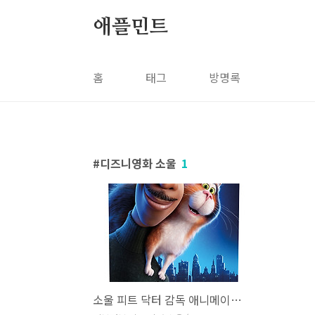
본문 바로가기
애플민트
홈
태그
방명록
디즈니영화 소울
1
소울 피트 닥터 감독 애니메이션 기본정보 소개, 명대사