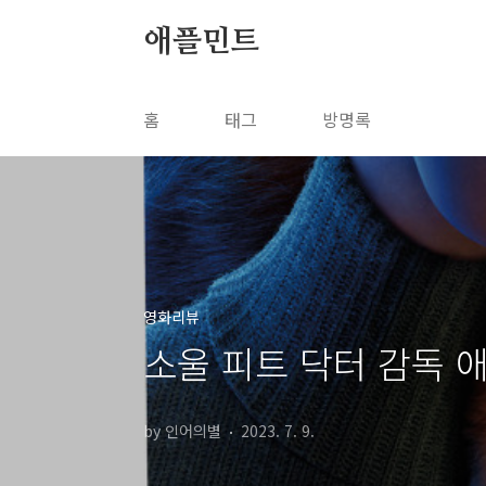
본문 바로가기
애플민트
홈
태그
방명록
영화리뷰
소울 피트 닥터 감독 
by 인어의별
2023. 7. 9.