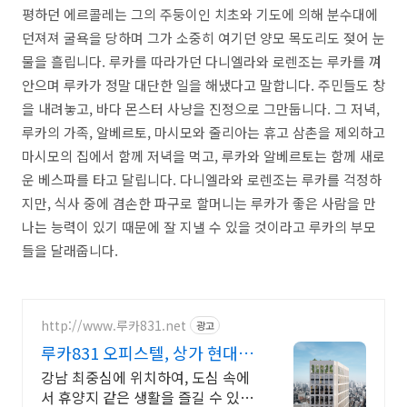
평하던 에르콜레는 그의 주둥이인 치초와 기도에 의해 분수대에
던져져 굴욕을 당하며 그가 소중히 여기던 양모 목도리도 젖어 눈
물을 흘립니다. 루카를 따라가던 다니엘라와 로렌조는 루카를 껴
안으며 루카가 정말 대단한 일을 해냈다고 말합니다. 주민들도 창
을 내려놓고, 바다 몬스터 사냥을 진정으로 그만둡니다. 그 저녁,
루카의 가족, 알베르토, 마시모와 줄리아는 휴고 삼촌을 제외하고
마시모의 집에서 함께 저녁을 먹고, 루카와 알베르토는 함께 새로
운 베스파를 타고 달립니다. 다니엘라와 로렌조는 루카를 걱정하
지만, 식사 중에 겸손한 파구로 할머니는 루카가 좋은 사람을 만
나는 능력이 있기 때문에 잘 지낼 수 있을 것이라고 루카의 부모
들을 달래줍니다.
http://www.루카831.net
광고
루카831 오피스텔, 상가 현대엔
지니어링의 명품오피스텔
강남 최중심에 위치하여, 도심 속에
서 휴양지 같은 생활을 즐길 수 있는