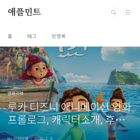
본문 바로가기
애플민트
홈
태그
방명록
영화리뷰
루카 디즈니 애니메이션 영화
프롤로그, 캐릭터소개, 후반
부
by 인어의별
2023. 7. 9.