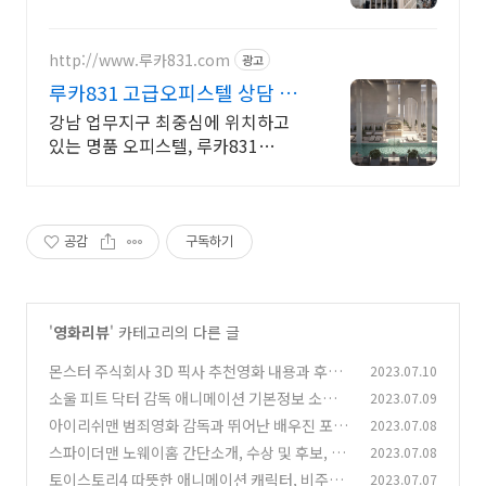
루카831
http://www.루카831.com
광고
루카831 고급오피스텔 상담 5
성급 호텔 수준 서비스까지
강남 업무지구 최중심에 위치하고
있는 명품 오피스텔, 루카831
(LUCA831)
공감
구독하기
'
영화리뷰
' 카테고리의 다른 글
몬스터 주식회사 3D 픽사 추천영화 내용과 후기
2023.07.10
소울 피트 닥터 감독 애니메이션 기본정보 소개,
2023.07.09
(0)
명대사
아이리쉬맨 범죄영화 감독과 뛰어난 배우진 포함
2023.07.08
(0)
정보
스파이더맨 노웨이홈 간단소개, 수상 및 후보, 기
2023.07.08
(0)
타정보
토이스토리4 따뜻한 애니메이션 캐릭터, 비주얼,
2023.07.07
(0)