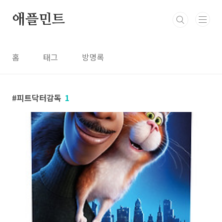
본문 바로가기
애플민트
홈
태그
방명록
피트닥터감독
1