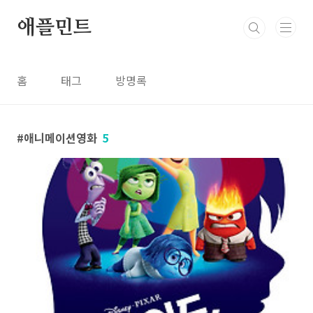
본문 바로가기
애플민트
홈
태그
방명록
애니메이션영화
5