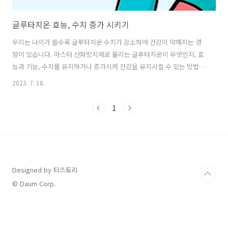
글루타치온 효능, 수치 증가 시키기
우리는 나이가 들수록 글루타치온 수치가 감소하여 건강이 약해지는 경
향이 있습니다. 마스터 산화방지제로 불리는 글루타치온이 무엇인지, 효
능과 기능, 수치를 유지하거나 증가시켜 건강을 유지시킬 수 있는 방법이
있는지 알아보도록 하겠습니다. 글루타치온 이란? 글루타치온은 시스테
2023. 7. 18.
인, 글루타민, 그리고 글리신의 세 가지 아미노산으로 구성된 강력한 트
리펩타이드입니다. 그것은 우리 몸 안에서 자연적으로 생성되고, 신체의
1
주요 산화 방지제 역할을 하면서, 거의 모든 세포에서 발견될 수 있습니
다. 이것의 주요 기능은 유해한 활성산소가 신체의 항산화 방어보다 많아
세포 손상과 다양한 건강 문제로 이어질 때 발생하는 산화 스트레스와 싸
우는 것입니다. 글루타치온의 역할 - 자유 라디칼을 중화시키는 것: 글루
타치온은 자유 라디..
Designed by 티스토리
© Daum Corp.