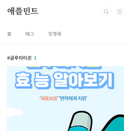
본문 바로가기
애플민트
홈
태그
방명록
글루타티온
1