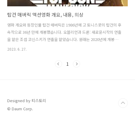
탑건 매버릭 액션영화 개요, 내용, 의상
영화 개요와 등장인물 탑건 매버릭은 1986년에 고 토니스콧의 탑건의 후
속작으로 36년 만에 개봉했습니다. 오블리언과 드론: 새로운시작의 연출
을 맡은 조셉 코신스키가 연출을 맡았습니다. 원래는 2020년에 개봉할
예정이 었으나 코로나 19 팬데믹으로 인해 개봉이 연기되어 2022년 5월
2023. 6. 27.
에 드디어 개봉을 했으며, 톰 크루즈가 그의 상징적인 역할을 다시 맡으
면서 원래의 출연진과 재능 있는 배우들의 신선한 앙상블을 이루고 있습
1
니다. 하지만 정말 놀라운 것은 이 오랫동안 기다려온 영화가 마니아들
뿐만 아니라 일반 관객들도 사로잡고 매료시킨다는 것입니다. 극 중 이름
보다 자주 불리는 '매버릭'은 본영이 아니라 비행대에서 별명으로 사용하
는 콜사인입니다. 영화상에서 설정상 매버릭의 가문인 미첼가는 항공 조
종사 명문 ..
Designed by 티스토리
© Daum Corp.