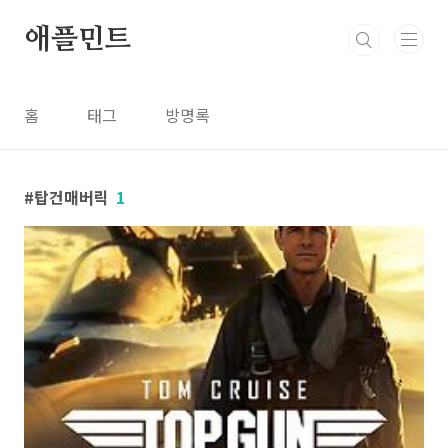
본문 바로가기
애플민트
홈
태그
방명록
탑건매버릭
1