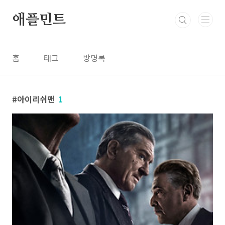
본문 바로가기
애플민트
홈
태그
방명록
아이리쉬맨
1