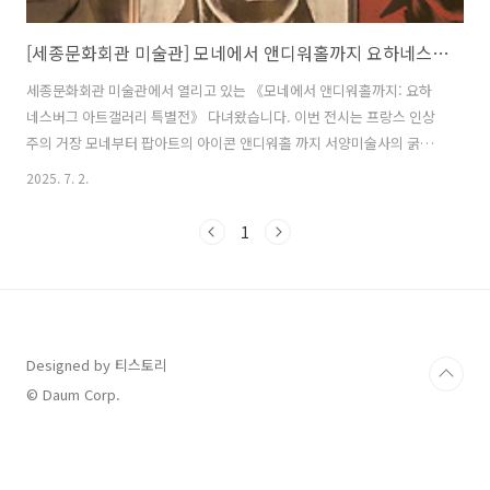
[세종문화회관 미술관] 모네에서 앤디워홀까지 요하네스버그 아트갤러리 특별전 관람 팁
세종문화회관 미술관에서 열리고 있는 《모네에서 앤디워홀까지: 요하
네스버그 아트갤러리 특별전》 다녀왔습니다. 이번 전시는 프랑스 인상
주의 거장 모네부터 팝아트의 아이콘 앤디워홀 까지 서양미술사의 굵직
한 이름들이 한자리에 모였다는 점이 정말 매력적이에요. 실제로는 남아
2025. 7. 2.
공요 하네스버그아트갤러리가 소장 중인명작 컬렉션을 국내에 대규모로
선보이는 드문 기회더라고요.요하네스버그 아트갤러리는 1910년에 처
1
음으로 문을 열었는데, 초기에는 남아프리카 광산 기술학교의 임시 건물
에 자리 잡았고, 이후에 로버트 하우덴이 지은 건물로 옮겼습니다. 플로
렌스 필립스 부인의 꿈과 결심으로 아프리카 지역에서 가장 큰 공공 근현
대 미술 컬렉션이 탄생하게 된 것입니다. ▶ 전시 개요- 전시명: 모네에서
앤디워홀까지:요하네스버그 아트..
Designed by 티스토리
© Daum Corp.