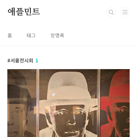
본문 바로가기
애플민트
홈
태그
방명록
서울전시회
1