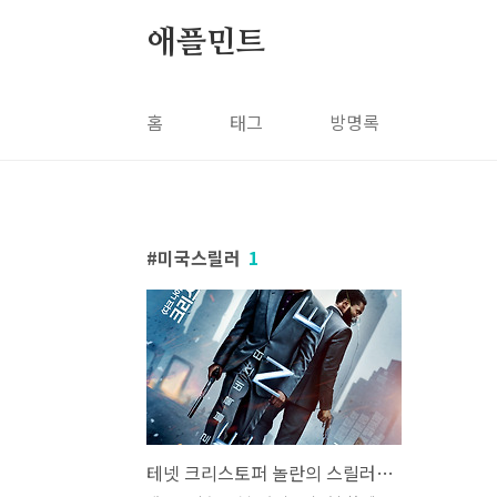
본문 바로가기
애플민트
홈
태그
방명록
미국스릴러
1
테넷 크리스토퍼 놀란의 스릴러 영화 개요, 플롯, 관객평가