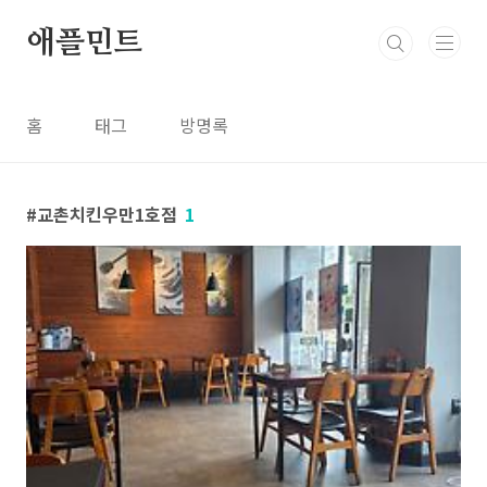
본문 바로가기
애플민트
홈
태그
방명록
교촌치킨우만1호점
1