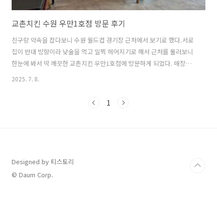
교촌치킨 수원 우만1호점 방문 후기
친구랑 약속을 잡다보니 수원 월드컵 경기장 근처에서 보기로 했다.서로
집이 반대 방향이라 낮술을 먹고 일찍 헤어지기로 해서 근처를 둘러보니
한눈에 봐서 딱 깨끗한 교촌치킨 우만1호점에 방문하게 되었다. 매장도
넓고 깔끔하고 TV도 있고 수원 월드컵 경기장에서 축구 있는 날에는 손님
2025. 7. 8.
도 엄청 많을것 같다.화장실 가다가 본 주방도 엄청 넓고 깨끗해 보였다.
가볍게 생맥주로 시작! 간장콤보를 주문했다. 내가 좋아하는 달다리, 날
1
개, 봉으로 구성되어있고 조리 시간은 약 15분 정도 소요되었다. 곧 나온
간장콤보는 교촌 특유의 얇은 튀김옷에 간장 소스가 고르게 발려 있었다.
튀김옷이 두껍지 않아 느끼함이 덜하고 바삭한 식감이 잘 살아있었고 소
스는 적당히 짭짤해서 쉽게 물리지 않는 맛의 균형을 보여주었다.역시 교
촌..
Designed by 티스토리
© Daum Corp.