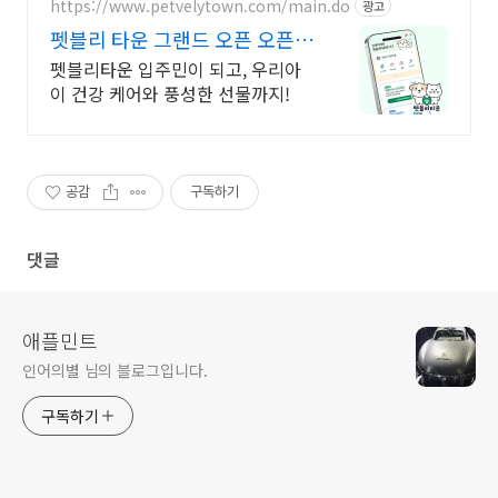
https://www.petvelytown.com/main.do
광고
펫블리 타운 그랜드 오픈 오픈
이벤트 진행 중!
펫블리타운 입주민이 되고, 우리아
이 건강 케어와 풍성한 선물까지!
공감
구독하기
댓글
애플민트
인어의별 님의 블로그입니다.
구독하기