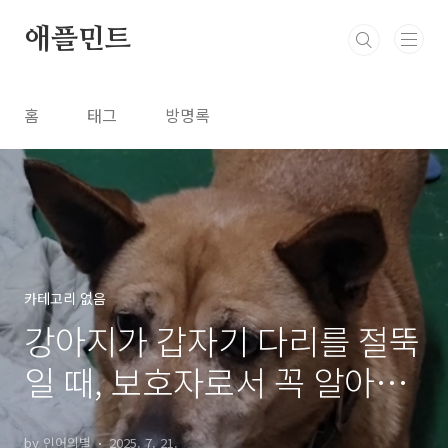
본문 바로가기
애플민트
홈
태그
방명록
카테고리 없음
강아지가 갑자기 다리를 절뚝
일 때, 보호자로서 꼭 알아야
할 것들
by 인어의별
2025. 7. 21.