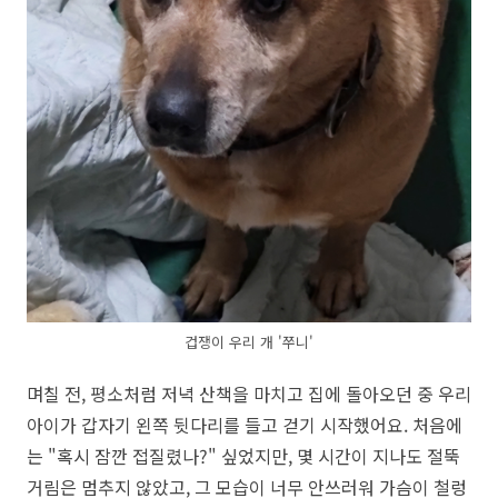
겁쟁이 우리 개 '쭈니'
며칠 전, 평소처럼 저녁 산책을 마치고 집에 돌아오던 중 우리
아이가 갑자기 왼쪽 뒷다리를 들고 걷기 시작했어요. 처음에
는 "혹시 잠깐 접질렸나?" 싶었지만, 몇 시간이 지나도 절뚝
거림은 멈추지 않았고, 그 모습이 너무 안쓰러워 가슴이 철렁